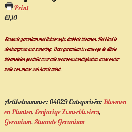
Print
€
1,10
Staande geranium met lichtoranje, dubbele bloemen. Het blad is
donkergroen met zonering. Deze geranium is vanwege de dikke
bloemstelen geschikt voor alle weersomstandigheden, waaronder
volle zon, maar ook harde wind
.
Artikelnummer:
04029
Categorieën:
Bloemen
en Planten
,
Eenjarige Zomerbloeiers
,
Geranium
,
Staande Geranium