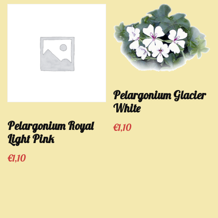
Pelargonium Glacier
White
Pelargonium Royal
€
1,10
Light Pink
€
1,10