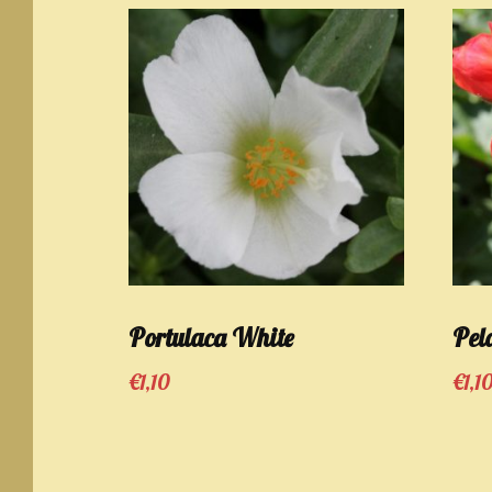
Portulaca White
Pel
€
1,10
€
1,1