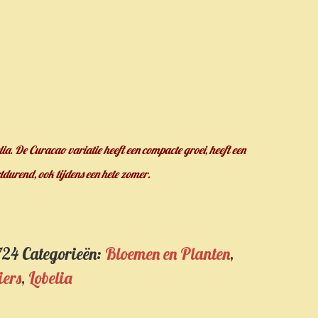
a. De Curacao variatie heeft een compacte groei, heeft een
tdurend, ook tijdens een hete zomer
.
724
Categorieën:
Bloemen en Planten
,
iers
,
Lobelia