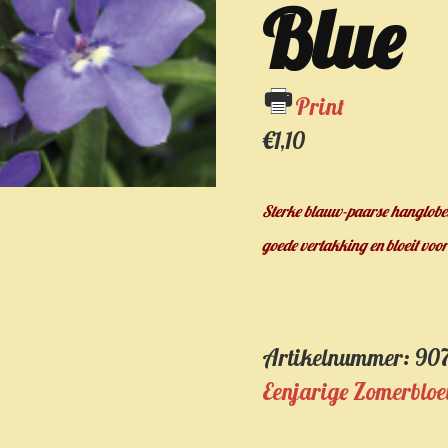
Blue
Print
€
1,10
Sterke blauw-paarse hanglobeli
goede vertakking en bloeit voor
Artikelnummer:
90
Eenjarige Zomerbloe