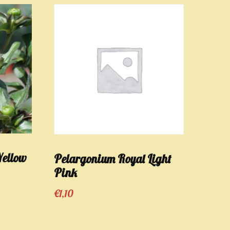
Yellow
Pelargonium Royal Light
Pink
€
1,10