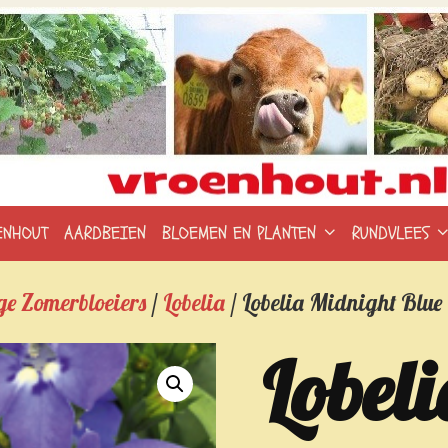
ENHOUT
AARDBEIEN
BLOEMEN EN PLANTEN
RUNDVLEES
ge Zomerbloeiers
/
Lobelia
/ Lobelia Midnight Blue
Lobel