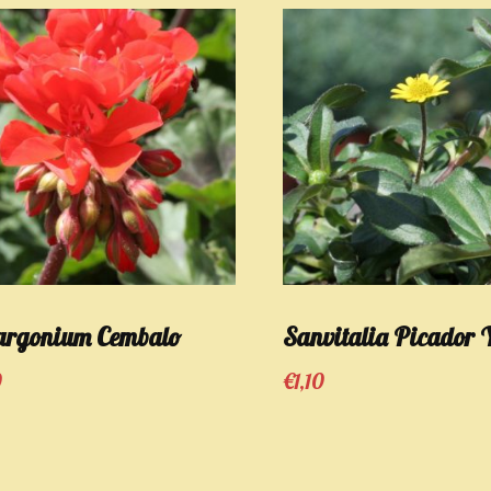
argonium Cembalo
Sanvitalia Picador 
0
€
1,10