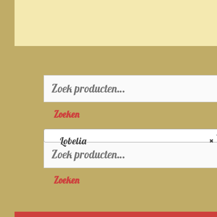
Zoeken
naar:
Zoeken
Lobelia
×
Zoeken
naar:
Zoeken