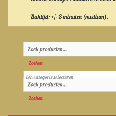
Baktijd: +/- 8 minuten (medium).
Zoeken
naar:
Zoeken
Een categorie selecteren
Zoeken
naar:
Zoeken