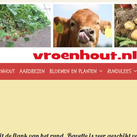
ENHOUT
AARDBEIEN
BLOEMEN EN PLANTEN
RUNDVLEES
it de flank van het rund. Bavette is zeer geschikt